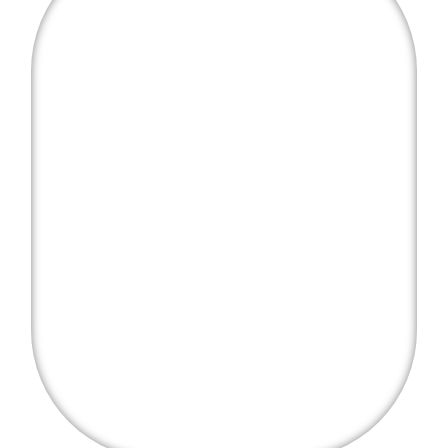
¿Quieres financiar tu
tratamiento?
Financia tu tratamiento hasta en 24 meses sin
intereses. Sin papeleos, sin complicaciones.
Consulta condiciones sin compromiso.
Haz clic aquí para más info