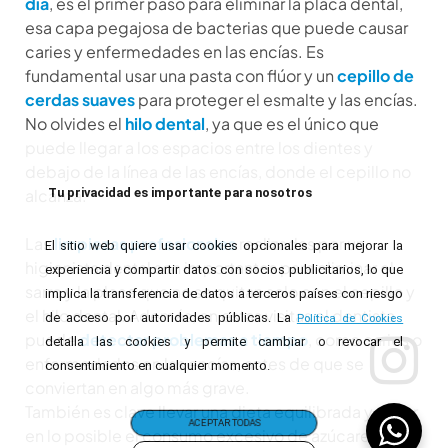
día
, es el primer paso para eliminar la placa dental,
esa capa pegajosa de bacterias que puede causar
caries y enfermedades en las encías. Es
fundamental usar una pasta con flúor y un
cepillo de
cerdas suaves
para proteger el esmalte y las encías.
No olvides el
hilo dental
, ya que es el único que
puede llegar a los espacios entre los dientes y
debajo de la línea de las encías, donde el cepillo no
Tu privacidad es importante para nosotros
alcanza.
Las
limpiezas profesionales
realizadas por un
El sitio web quiere usar cookies opcionales para mejorar la
higienista dental son importantes para eliminar el
experiencia y compartir datos con socios publicitarios, lo que
sarro y la placa que no se quitan solo con el cepillo y
implica la transferencia de datos a terceros países con riesgo
el hilo dental. Además, en estas visitas el dentista
de acceso por autoridades públicas. La
Política de Cookies
puede
detectar problemas a tiempo
, como caries o
detalla las cookies y permite cambiar o revocar el
enfermedades en las encías, antes de que se
consentimiento en cualquier momento.
conviertan en algo más grave.
También es clave llevar una dieta equilibrada y evitar
ACEPTAR TODAS
en lo posible el consumo excesivo de azúcares o