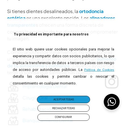
Si tienes dientes desalineados, la
ortodoncia
estética
es una excelente opción. Los
alineadores
transparente
s
ofrecen una forma discreta de
corregir la posición de tus dientes sin comprometer
Tu privacidad es importante para nosotros
tu imagen.
El sitio web quiere usar cookies opcionales para mejorar la
Combinando estos tratamientos, no solo lograrás
experiencia y compartir datos con socios publicitarios, lo que
una sonrisa más atractiva, sino también un
aumento
implica la transferencia de datos a terceros países con riesgo
de tu autoestima y confianza
. ¡Déjanos ayudarte a
de acceso por autoridades públicas. La
Política de Cookies
tener la sonrisa que siempre has querido!
detalla las cookies y permite cambiar o revocar el
consentimiento en cualquier momento.
Implantología Dental
Cirugía Oral
ACEPTAR TODAS
Rehabilitación Oral
RECHAZAR TODAS
CONFIGURAR
Blanqueamiento Dental