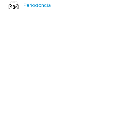
Periodoncia
Endodoncia
Higiene Oral
Ortodoncia
Odontología Conservadora
Dolor Orofacial
Financia tu tratamiento sin
intereses