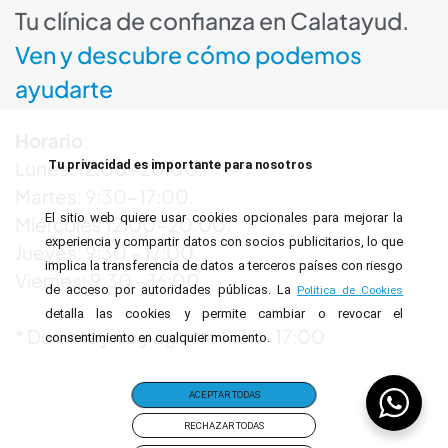
Tu clínica de confianza en Calatayud.
Ven y descubre cómo podemos
ayudarte
Horario
:
Lunes: 12:00-20:00.
Tu privacidad es importante para nosotros
Martes: 9:30-17:00.
El sitio web quiere usar cookies opcionales para mejorar la
Miércoles 12:00-20:00.
experiencia y compartir datos con socios publicitarios, lo que
Jueves: 9:30 – 17:00.
implica la transferencia de datos a terceros países con riesgo
Viernes: 9:30 – 16:00.
de acceso por autoridades públicas. La
Política de Cookies
detalla las cookies y permite cambiar o revocar el
* Durante julio y agosto 9:30-17:00
consentimiento en cualquier momento.
ACEPTAR TODAS
RECHAZAR TODAS