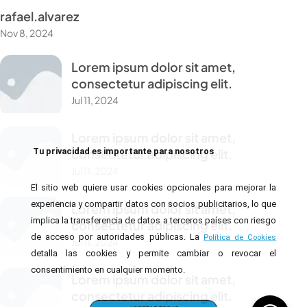
rafael.alvarez
Nov 8, 2024
Lorem ipsum dolor sit amet,
consectetur adipiscing elit.
Jul 11, 2024
Lorem ipsum dolor sit amet,
Tu privacidad es importante para nosotros
consectetur adipiscing elit.
Jul 11, 2024
El sitio web quiere usar cookies opcionales para mejorar la
experiencia y compartir datos con socios publicitarios, lo que
Lorem ipsum dolor sit amet,
implica la transferencia de datos a terceros países con riesgo
consectetur adipiscing elit.
de acceso por autoridades públicas. La
Política de Cookies
Jul 11, 2024
detalla las cookies y permite cambiar o revocar el
consentimiento en cualquier momento.
Lorem ipsum dolor sit amet,
consectetur adipiscing elit.