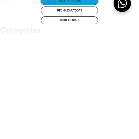
ACEPTAR TODAS
Ago 9, 2022
RECHAZAR TODAS
CONFIGURAR
Categorías
Actualidad
Eventos
Odontología
Uncategorized
Etiquetas
News
Travel
UX/UI Design