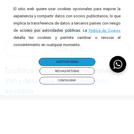
El sitio web quiere usar cookies opcionales para mejorar la
experiencia y compartir datos con socios publicitarios, lo que
implica la transferencia de datos a terceros países con riesgo
TIENES
ALGUNA DUDA?
de acceso por autoridades públicas. La
Política de Cookies
detalla las cookies y permite cambiar o revocar el
consentimiento en cualquier momento.
PIDE CITA
ACEPTAR TODAS
Tu clínica de confianza en Calatayud.
RECHAZAR TODAS
Ven y descubre cómo podemos
CONFIGURAR
ayudarte
Horario
:
Lunes: 12:00-20:00.
Martes: 9:30-17:00.
Miércoles 12:00-20:00.