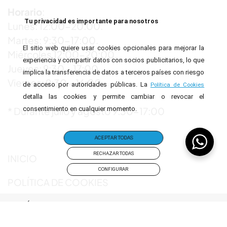
Horario
:
Tu privacidad es importante para nosotros
Lunes: 12:00-20:00.
Martes: 9:30-17:00.
El sitio web quiere usar cookies opcionales para mejorar la
Miércoles 12:00-20:00.
experiencia y compartir datos con socios publicitarios, lo que
Jueves: 9:30 – 17:00.
implica la transferencia de datos a terceros países con riesgo
Viernes: 9:30 – 16:00.
de acceso por autoridades públicas. La
Política de Cookies
detalla las cookies y permite cambiar o revocar el
consentimiento en cualquier momento.
* Durante julio y agosto 9:30-17:00
ACEPTAR TODAS
RECHAZAR TODAS
INICIO
CONFIGURAR
POLÍTICA DE COOKIES
POLÍTICA DE PRIVACIDAD