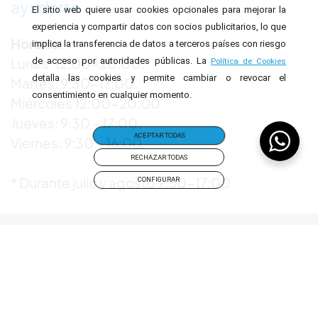
ayudarte
El sitio web quiere usar cookies opcionales para mejorar la
experiencia y compartir datos con socios publicitarios, lo que
Horario
:
implica la transferencia de datos a terceros países con riesgo
Lunes: 12:00-20:00.
de acceso por autoridades públicas. La
Política de Cookies
detalla las cookies y permite cambiar o revocar el
Martes: 9:30-17:00.
consentimiento en cualquier momento.
Miércoles 12:00-20:00.
Jueves: 9:30 – 17:00.
ACEPTAR TODAS
Viernes: 9:30 – 16:00.
RECHAZAR TODAS
* Durante julio y agosto 9:30-17:00
CONFIGURAR
INICIO
POLÍTICA DE COOKIES