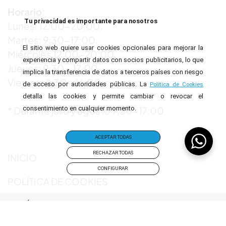
Horario
:
Tu privacidad es importante para nosotros
Lunes: 12:00-20:00.
Martes: 9:30-17:00.
El sitio web quiere usar cookies opcionales para mejorar la
Miércoles 12:00-20:00.
experiencia y compartir datos con socios publicitarios, lo que
Jueves: 9:30 – 17:00.
implica la transferencia de datos a terceros países con riesgo
Viernes: 9:30 – 16:00.
de acceso por autoridades públicas. La
Política de Cookies
detalla las cookies y permite cambiar o revocar el
consentimiento en cualquier momento.
* Durante julio y agosto 9:30-17:00
ACEPTAR TODAS
RECHAZAR TODAS
INICIO
CONFIGURAR
POLÍTICA DE COOKIES
POLÍTICA DE PRIVACIDAD